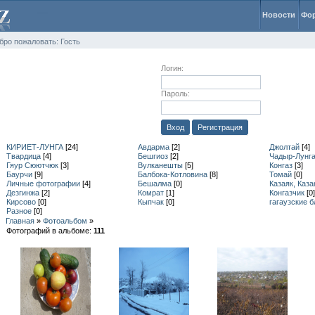
Новости
Фо
бро пожаловать: Гость
Логин:
Пароль:
Вход
Регистрация
КИРИЕТ-ЛУНГА
[24]
Авдарма
[2]
Джолтай
[4]
Твардица
[4]
Бешгиоз
[2]
Чадыр-Лунг
Гяур Сюютчюк
[3]
Вулканешты
[5]
Конгаз
[3]
Баурчи
[9]
Балбока-Котловина
[8]
Томай
[0]
Личные фотографии
[4]
Бешалма
[0]
Казаяк, Каза
Дезгинжа
[2]
Комрат
[1]
Конгазчик
[0]
Кирсово
[0]
Кыпчак
[0]
гагаузские 
Разное
[0]
Главная
»
Фотоальбом
»
Фотографий в альбоме
:
111