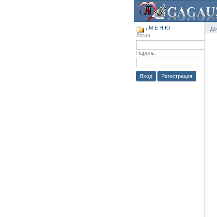
.
М Е Н Ю
До
Логин:
Пароль:
Вход
Регистрация