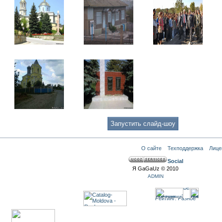
О сайте
Техподдержка
Лице
Social
Я GaGaUz © 2010
ADMIN