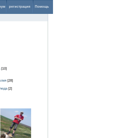
рум
регистрация
Помощь
а
[10]
клия
[28]
блюда
[2]