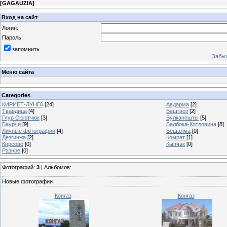
[
GAGAUZIA
]
Вход на сайт
Логин:
Пароль:
запомнить
Забыл
Меню сайта
Categories
КИРИЕТ-ЛУНГА
[24]
Авдарма
[2]
Твардица
[4]
Бешгиоз
[2]
Гяур Сюютчюк
[3]
Вулканешты
[5]
Баурчи
[9]
Балбока-Котловина
[8]
Личные фотографии
[4]
Бешалма
[0]
Дезгинжа
[2]
Комрат
[1]
Кирсово
[0]
Кыпчак
[0]
Разное
[0]
Фотографий:
3
| Альбомов:
Новые фотографии
Конгаз
Конгаз