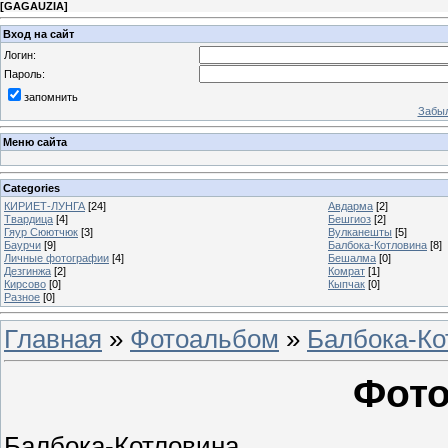
[
GAGAUZIA
]
Вход на сайт
Логин:
Пароль:
запомнить
Забыл
Меню сайта
Categories
КИРИЕТ-ЛУНГА
[24]
Авдарма
[2]
Твардица
[4]
Бешгиоз
[2]
Гяур Сюютчюк
[3]
Вулканешты
[5]
Баурчи
[9]
Балбока-Котловина
[8]
Личные фотографии
[4]
Бешалма
[0]
Дезгинжа
[2]
Комрат
[1]
Кирсово
[0]
Кыпчак
[0]
Разное
[0]
Главная
»
Фотоальбом
»
Балбока-Ко
Фото
Балбока-Котловина