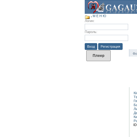
.
М Е Н Ю
Логин:
Пароль:
Вход
Регистрация
Фо
Плеер
К
Т
Г
Б
Л
Д
К
Р
ID