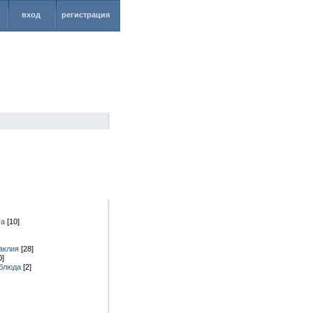
вход
регистрация
га
[10]
аклия
[28]
0]
 блюда
[2]