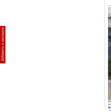
---
От
Ad
До