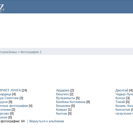
тоальбомы » Фотография 1
ИРИЕТ-ЛУНГА
[24]
Авдарма
[2]
Джолтай
[4]
вардица
[4]
Бешгиоз
[2]
Чадыр-Лун
яур Сюютчюк
[3]
Вулканешты
[5]
Конгаз
[3]
аурчи
[9]
Балбока-Котловина
[8]
Томай
[0]
ичные фотографии
[4]
Бешалма
[0]
Казаяк, Каз
езгинжа
[2]
Комрат
[1]
Конгазчик
[
ирсово
[0]
Кыпчак
[0]
гагаузские
азное
[0]
 фотографии:
64
|
Вернуться к альбомам