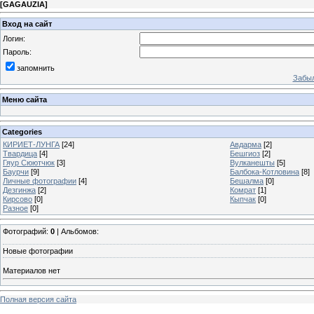
[
GAGAUZIA
]
Вход на сайт
Логин:
Пароль:
запомнить
Забыл
Меню сайта
Categories
КИРИЕТ-ЛУНГА
[24]
Авдарма
[2]
Твардица
[4]
Бешгиоз
[2]
Гяур Сюютчюк
[3]
Вулканешты
[5]
Баурчи
[9]
Балбока-Котловина
[8]
Личные фотографии
[4]
Бешалма
[0]
Дезгинжа
[2]
Комрат
[1]
Кирсово
[0]
Кыпчак
[0]
Разное
[0]
Фотографий:
0
| Альбомов:
Новые фотографии
Материалов нет
Полная версия сайта