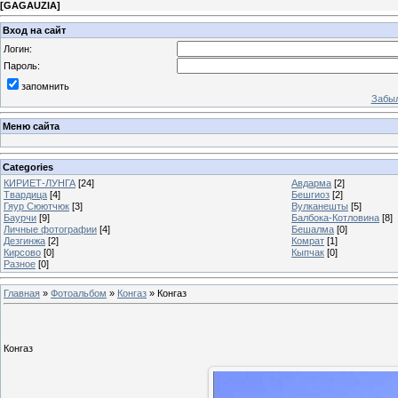
[
GAGAUZIA
]
Вход на сайт
Логин:
Пароль:
запомнить
Забыл
Меню сайта
Categories
КИРИЕТ-ЛУНГА
[24]
Авдарма
[2]
Твардица
[4]
Бешгиоз
[2]
Гяур Сюютчюк
[3]
Вулканешты
[5]
Баурчи
[9]
Балбока-Котловина
[8]
Личные фотографии
[4]
Бешалма
[0]
Дезгинжа
[2]
Комрат
[1]
Кирсово
[0]
Кыпчак
[0]
Разное
[0]
Главная
»
Фотоальбом
»
Конгаз
» Конгаз
Конгаз