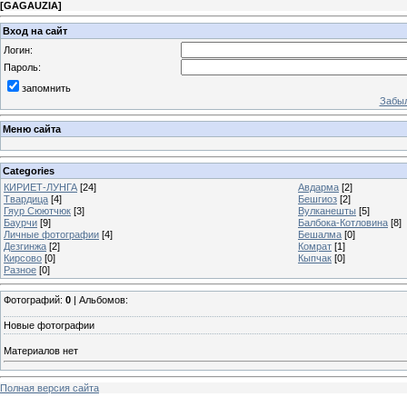
[
GAGAUZIA
]
Вход на сайт
Логин:
Пароль:
запомнить
Забыл
Меню сайта
Categories
КИРИЕТ-ЛУНГА
[24]
Авдарма
[2]
Твардица
[4]
Бешгиоз
[2]
Гяур Сюютчюк
[3]
Вулканешты
[5]
Баурчи
[9]
Балбока-Котловина
[8]
Личные фотографии
[4]
Бешалма
[0]
Дезгинжа
[2]
Комрат
[1]
Кирсово
[0]
Кыпчак
[0]
Разное
[0]
Фотографий:
0
| Альбомов:
Новые фотографии
Материалов нет
Полная версия сайта