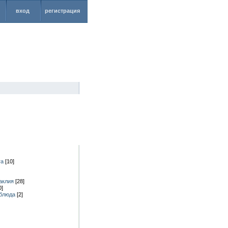
вход
регистрация
га
[10]
аклия
[28]
0]
 блюда
[2]