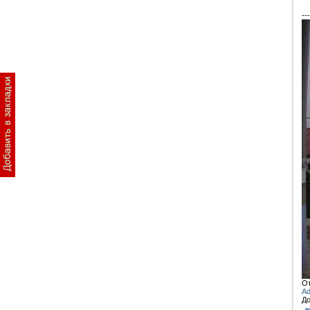
---
От
Ad
До