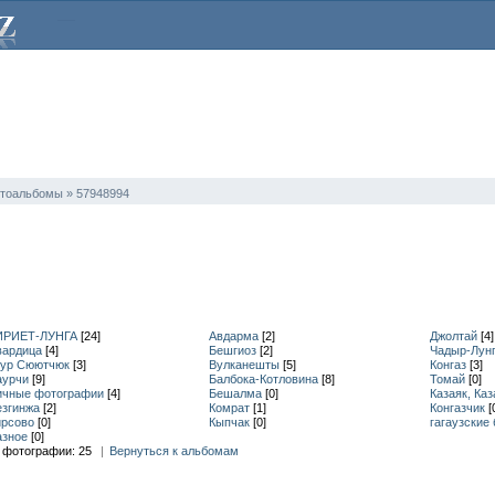
тоальбомы » 57948994
ИРИЕТ-ЛУНГА
[24]
Авдарма
[2]
Джолтай
[4]
вардица
[4]
Бешгиоз
[2]
Чадыр-Лун
яур Сюютчюк
[3]
Вулканешты
[5]
Конгаз
[3]
аурчи
[9]
Балбока-Котловина
[8]
Томай
[0]
ичные фотографии
[4]
Бешалма
[0]
Казаяк, Каз
езгинжа
[2]
Комрат
[1]
Конгазчик
[
ирсово
[0]
Кыпчак
[0]
гагаузские
азное
[0]
 фотографии:
25
|
Вернуться к альбомам