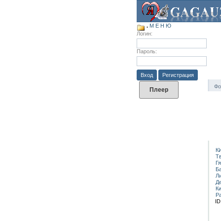
.
М Е Н Ю
Логин:
Пароль:
Вход
Регистрация
Фо
Плеер
К
Т
Г
Б
Л
Д
К
Р
ID