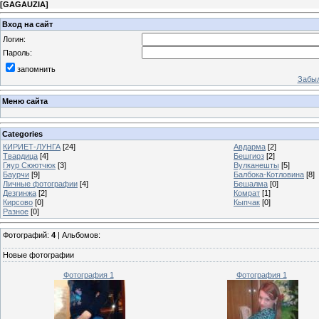
[
GAGAUZIA
]
Вход на сайт
Логин:
Пароль:
запомнить
Забыл
Меню сайта
Categories
КИРИЕТ-ЛУНГА
[24]
Авдарма
[2]
Твардица
[4]
Бешгиоз
[2]
Гяур Сюютчюк
[3]
Вулканешты
[5]
Баурчи
[9]
Балбока-Котловина
[8]
Личные фотографии
[4]
Бешалма
[0]
Дезгинжа
[2]
Комрат
[1]
Кирсово
[0]
Кыпчак
[0]
Разное
[0]
Фотографий:
4
| Альбомов:
Новые фотографии
Фотография 1
Фотография 1