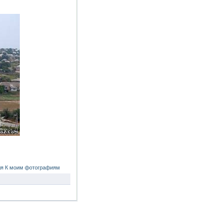
ля
К моим фотографиям