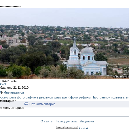
------------------
правитель:
kkel
бавлено 21.11.2010
9
Мне нравится
осмотреть фотографию в реальном размере
К фотографиям
На страницу пользовате
ментарии :
Нет комментарие
т комментариев
О сайте
Техподдержка
Лицензия
Social