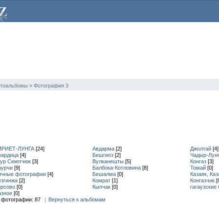
тоальбомы » Фотография 3
ИРИЕТ-ЛУНГА
[24]
Авдарма
[2]
Джолтай
[4]
вардица
[4]
Бешгиоз
[2]
Чадыр-Лун
яур Сюютчюк
[3]
Вулканешты
[5]
Конгаз
[3]
аурчи
[9]
Балбока-Котловина
[8]
Томай
[0]
ичные фотографии
[4]
Бешалма
[0]
Казаяк, Каз
езгинжа
[2]
Комрат
[1]
Конгазчик
[
ирсово
[0]
Кыпчак
[0]
гагаузские
азное
[0]
 фотографии:
87
|
Вернуться к альбомам