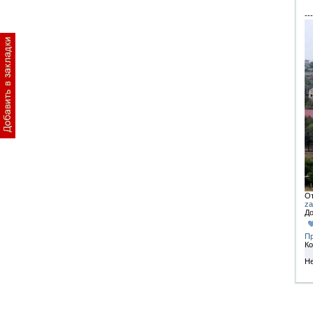
---
От
za
До
Пр
Ко
Не