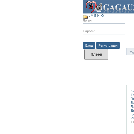
.
М Е Н Ю
Логин:
Пароль:
Вход
Регистрация
Фо
Плеер
К
Т
Г
Б
Л
Д
К
Р
ID