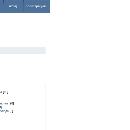
вход
регистрация
га
[10]
аклия
[28]
0]
 блюда
[2]