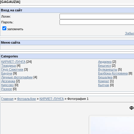
[
GAGAUZIA
]
Вход на сайт
Логин:
Пароль:
запомнить
Забыл
Меню сайта
Categories
КИРИЕТ-ЛУНГА
[24]
Авдарма
[2]
Твардица
[4]
Бешгиоз
[2]
Гяур Сюютчюк
[3]
Вулканешты
[5]
Баурчи
[9]
Балбока-Котловина
[8]
Личные фотографии
[4]
Бешалма
[0]
Дезгинжа
[2]
Комрат
[1]
Кирсово
[0]
Кыпчак
[0]
Разное
[0]
Главная
»
Фотоальбом
»
КИРИЕТ-ЛУНГА
» Фотография 1
Ф