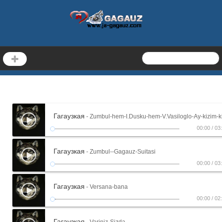
Гагаузкая
- Zumbul-hem-I.Dusku-hem-V.Vasiloglo-Ay-kizim-k
00:00
/
03
Гагаузкая
- Zumbul--Gagauz-Suitasi
00:00
/
03
Гагаузкая
- Versana-bana
00:00
/
02
Гагаузкая