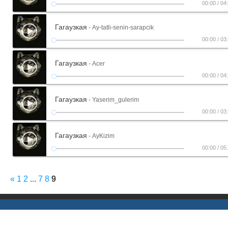
00:00
/
04
Гагаузкая
- Ay-tatli-senin-sarapcik
00:00
/
03
Гагаузкая
- Acer
00:00
/
04
Гагаузкая
- Yaserim_gulerim
00:00
/
03
Гагаузкая
- AyKizim
00:00
/
05
«
1
2
...
7
8
9