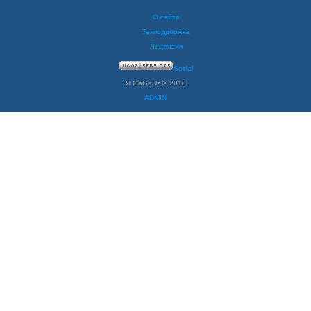
О сайте
Техподдержка
Лицензия
Social
Я GaGaUz © 2010
ADMIN