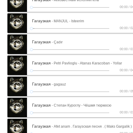
- неизвестный исполнитель
00:00
/
0
Гагаузкая
- MANJUL - Isteerim
00:00
/
0
Гагаузкая
- Çadır
00:00
/
0
Гагаузкая
- Petri Pavlioglu - Atanas Karacoban - Yollar
00:00
/
0
Гагаузкая
- gagauz
00:00
/
0
Гагаузкая
- Степан Куроглу - Чёшмя тюркюсю
00:00
/
0
Гагаузкая
- Afet аnam . Гагаузская песня . ( Maks Gargalik )