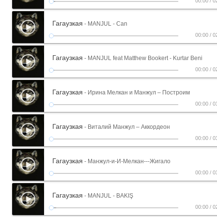
00:00
/
0
Гагаузкая
- MANJUL - Can
00:00
/
0
Гагаузкая
- MANJUL feat Matthew Bookert - Kurtar Beni
00:00
/
0
Гагаузкая
- Ирина Мелкан и Манжул – Построим
00:00
/
0
Гагаузкая
- Виталий Манжул – Аккордеон
00:00
/
0
Гагаузкая
- Манжул-и-И-Мелкан---Жигало
00:00
/
0
Гагаузкая
- MANJUL - BAKIŞ
00:00
/
0