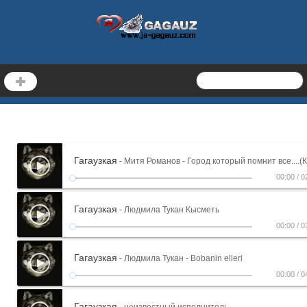
Гагаузкая
- Митя Романов - Город который помнит все....(
00:00
/
0
Гагаузкая
- Людмила Тукан Кысметь
00:00
/
0
Гагаузкая
- Людмила Тукан - Bobanin elleri
00:00
/
0
Гагаузкая