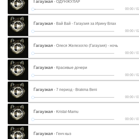
Гагаузкая
- ОДУНЖУЛАР
00:00
/
0
Гагаузкая
- Вай Вай - Гагаузия за Ирину Влах
00:00
/
0
Гагаузкая
- Олеся Железогло (Гагаузия) - ночь
00:00
/
0
Гагаузкая
- Красивые дочери
00:00
/
0
Гагаузкая
- 7 период - Brakma Beni
00:00
/
0
Гагаузкая
- Kristal-Mamu
00:00
/
0
Гагаузкая
- Генч кыз