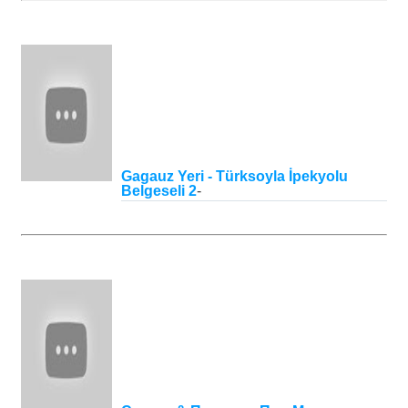
Gagauz Yeri - Türksoyla İpekyolu
Belgeseli 2
-