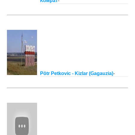
Комрат
-
Pötr Petkovic - Kizlar (Gagauzia)
-