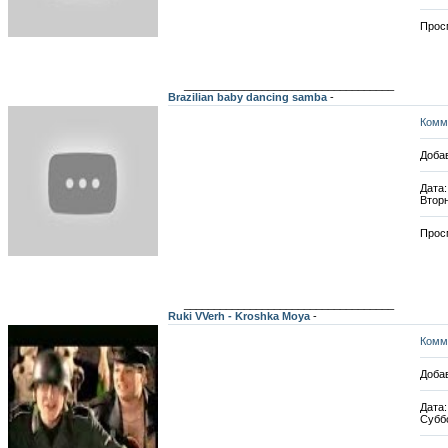
Прос
___________________________________
Brazilian baby dancing samba
-
Комм
Добав
Дата:
Вторн
Прос
___________________________________
Ruki VVerh - Kroshka Moya
-
Комм
Добав
Дата:
Субб