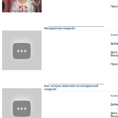
Прос
___________________________________
Молдавская свадьба
-
Комм
Добав
Дата:
Воск
Прос
___________________________________
Как гагаузы зажигают на молдавской
свадьбе
-
Комм
Добав
Дата:
Воск