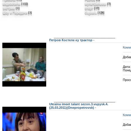
видеоклипы
[132]
мультфильмы
[7]
экстрим
[1]
спорт
[17]
Шоу и Передачи
[3]
Gagauzia
[128]
___________________________________
Петров Костеле ку трактор
-
Комм
Добав
Дата:
Поне
Прос
___________________________________
Ukraina imeet talant sezon.3.vupysk.4.
(25.03.2011)(Dnepropetrovsk)
-
Комм
Добав