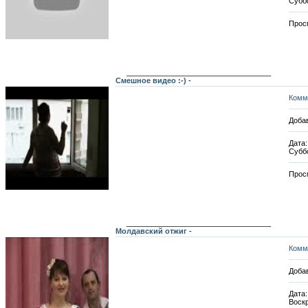
Субб
Прос
___________________________________
Смешное видео :-)
-
Комм
Добав
Дата:
Субб
Прос
___________________________________
Молдавский отжиг
-
Комм
Добав
Дата:
Воск