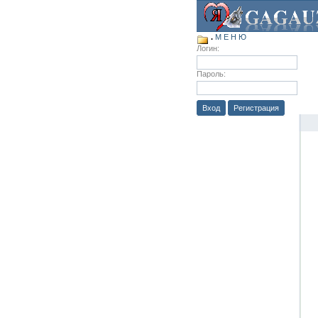
.
М Е Н Ю
Логин:
Пароль:
Вход
Регистрация