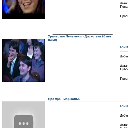
Дата:
Поне
Прос
___________________________________
Уральские Пельмени - Дискотека 20 лет
назад
-
Комм
Добав
Дата:
Субб
Прос
___________________________________
Про хрен моржовый
-
Комм
Добав
Дата: