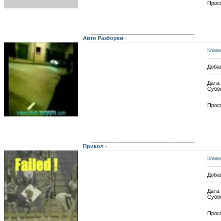
Прос
___________________________________
Авто Разборки
-
Комм
Добав
Дата:
Субб
Прос
___________________________________
Прикол
-
Комм
Добав
Дата:
Субб
Прос