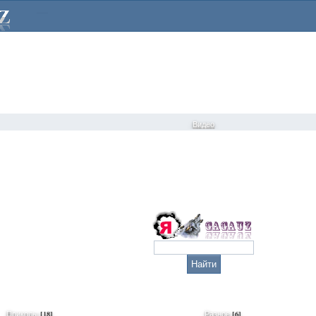
Видео
Приколы
[18]
Разное
[6]