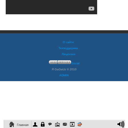
О сайте
Техподдержка
Лицензия
Social
Я GaGaUz © 2010
ADMIN
Главная