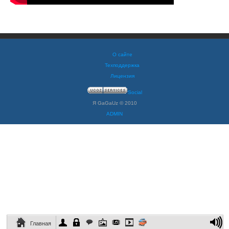
О сайте
Техподдержка
Лицензия
Social
Я GaGaUz © 2010
ADMIN
Главная