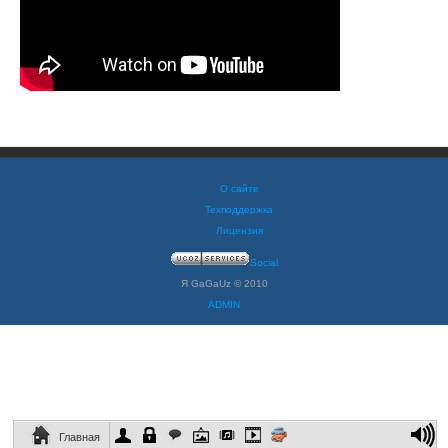
О сайте
Техподдержка
Лицензия
Social
Я GaGaUz © 2010
ADMIN
Главная