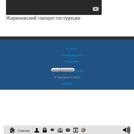
Жириновский говорит по-турецки
О сайте
Техподдержка
Лицензия
Social
Я GaGaUz © 2010
ADMIN
Главная