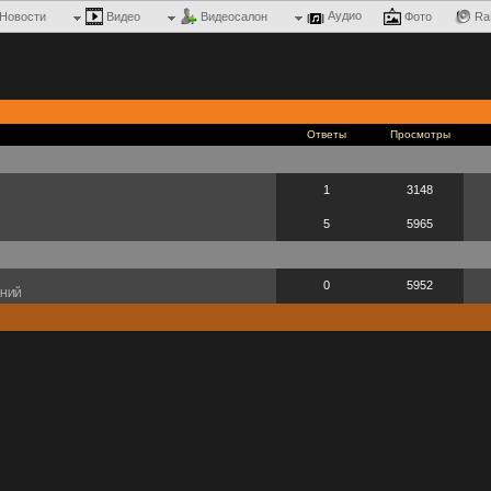
Аудио
Новости
Видео
Видеосалон
Фото
Ra
Ответы
Просмотры
1
3148
5
5965
0
5952
ЕНИЙ