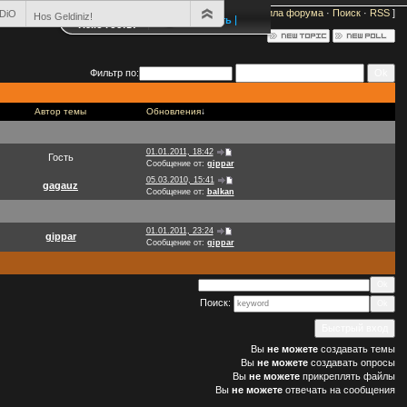
[
Новые сообщения
·
Участники
·
Правила форума
·
Поиск
·
RSS
]
DiO
Hos Geldiniz!
Открыть |
Hello Гость!
|
Фильтр по:
Автор темы
Обновления
↓
01.01.2011, 18:42
Гость
Сообщение от:
gippar
05.03.2010, 15:41
gagauz
Сообщение от:
balkan
01.01.2011, 23:24
gippar
Сообщение от:
gippar
Поиск:
Вы
не можете
создавать темы
Вы
не можете
создавать опросы
Вы
не можете
прикреплять файлы
Вы
не можете
отвечать на сообщения