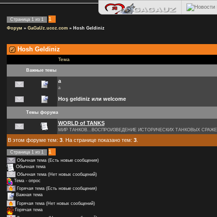
1
Страница
1
из
1
Форум
»
GaGaUz.ucoz.com
»
Hosh Geldiniz
Hosh Geldiniz
Тема
Важные темы
а
а
Hoş geldiniz или welcome
Темы форума
WORLD of TANKS
МИР ТАНКОВ...ВОСПРОИЗВЕДЕНИЕ ИСТОРИЧЕСКИХ ТАНКОВЫХ СРАЖ
В этом форуме тем:
3
. На странице показано тем:
3
.
1
Страница
1
из
1
Обычная тема (Есть новые сообщения)
Обычная тема
Обычная тема (Нет новых сообщений)
Тема - опрос
Горячая тема (Есть новые сообщения)
Важная тема
Горячая тема (Нет новых сообщений)
Горячая тема