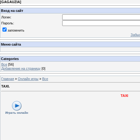
[
GAGAUZIA
]
Вход на сайт
Логин:
Пароль:
запомнить
Забыл
Меню сайта
Categories
Все
[56]
Добавление на страницу
[0]
Главная
»
Онлайн игры
»
Все
TAXI.
TAXI
Играть онлайн